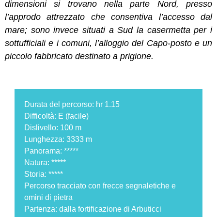
dimensioni si trovano nella parte Nord, presso
l’approdo attrezzato che consentiva l’accesso dal
mare; sono invece situati a Sud la casermetta per i
sottufficiali e i comuni, l’alloggio del Capo-posto e un
piccolo fabbricato destinato a prigione.
Durata del percorso: hr 1.15
Difficoltà: E (facile)
Dislivello: 100 m
Lunghezza: 3333 m
Panorama: *****
Natura: *****
Storia: *****
Percorso tracciato con frecce segnaletiche e
omini di pietra
Partenza: dalla fortificazione di Arbuticci